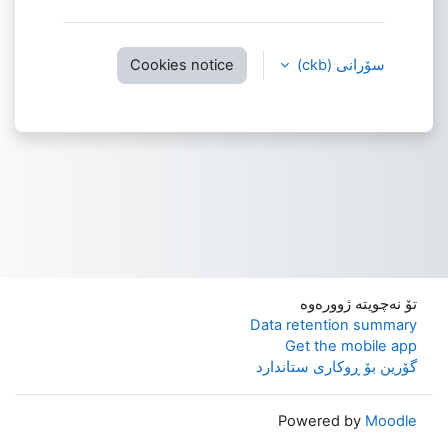
سۆرانی ‎(ckb)‎
Cookies notice
تۆ نەچویتە ژوورەوە
Data retention summary
Get the mobile app
گۆرین بۆ ڕوکاری ستاندارد
Powered by
Moodle