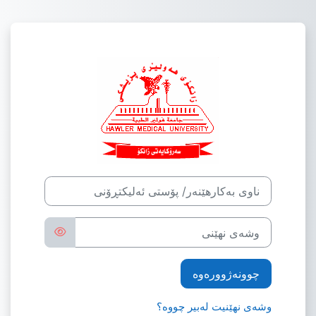
ه‌رامۆش کردن بۆ ناوه‌ڕۆکی سه‌ره‌کی
چوونەژوورەوە بۆ Hawler Medical University
ناوی بەکارهێنەر/ پۆستی ئەلیکتڕۆنی
وشەی نهێنی
چوونەژوورەوە
وشه‌ی نهێنیت له‌بیر چووه‌؟